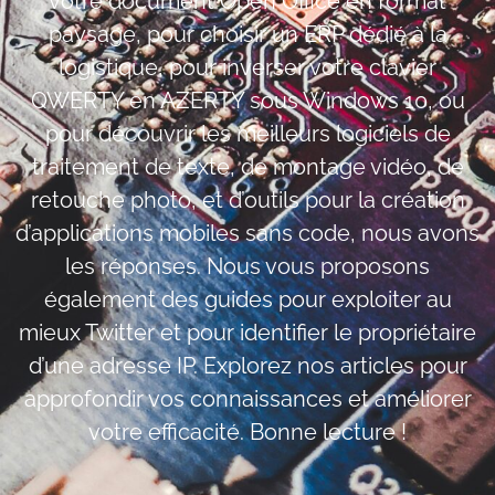
votre document Open Office en format
paysage, pour choisir un ERP dédié à la
logistique, pour inverser votre clavier
QWERTY en AZERTY sous Windows 10, ou
pour découvrir les meilleurs logiciels de
traitement de texte, de montage vidéo, de
retouche photo, et d’outils pour la création
d’applications mobiles sans code, nous avons
les réponses. Nous vous proposons
également des guides pour exploiter au
mieux Twitter et pour identifier le propriétaire
d’une adresse IP. Explorez nos articles pour
approfondir vos connaissances et améliorer
votre efficacité. Bonne lecture !