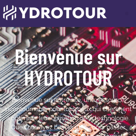
Bienvenue sur
HYDROTOUR
Bienvenue sur notre site, une ressource
incontournable pour tous ceux qui cherchent
à optimiser leur utilisation de la technologie.
Que vous ayez besoin d’aide pour passer